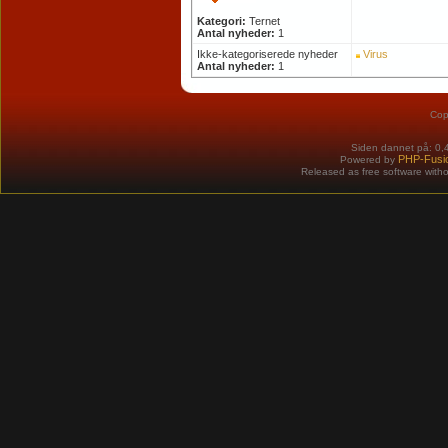
Kategori:
Ternet
Antal nyheder:
1
Ikke-kategoriserede nyheder
Virus
Antal nyheder:
1
Cop
Siden dannet på: 0,
PHP-Fusi
Powered by
Released as free software with