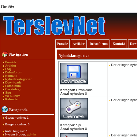
The Site
Forside
Artikler
Debatforum
Kontakt
Dow
Navigation
Nyhedskategorier
Forside
Der er ingen nyhe
Artikler
FAQ
Debatforum
Kontakt
Nyhedskategorier
Downloads
Fotoalbum
Gæstebog
Kategori:
Downloads
Søg
Antal nyheder:
0
WebLink's
Kalender
Der er ingen nyhe
Besøgende
Gæster online: 1
Brugere online: 0
Kategori:
Spil
Antal nyheder:
0
Antal brugere: 1
Nyeste bruger:
admin
Der er ingen nyhe