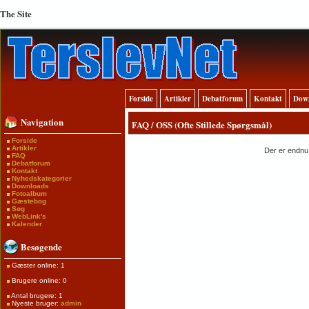
The Site
Forside
Artikler
Debatforum
Kontakt
Dow
Navigation
FAQ / OSS (Ofte Stillede Spørgsmål)
Forside
Artikler
Der er endnu 
FAQ
Debatforum
Kontakt
Nyhedskategorier
Downloads
Fotoalbum
Gæstebog
Søg
WebLink's
Kalender
Besøgende
Gæster online: 1
Brugere online: 0
Antal brugere: 1
Nyeste bruger:
admin