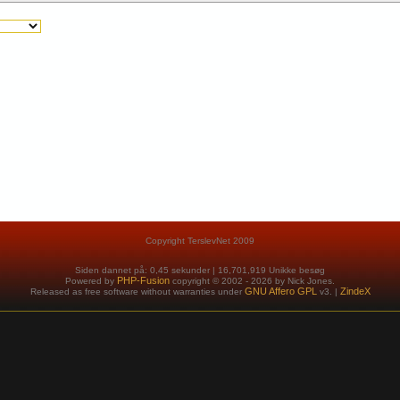
Copyright TerslevNet 2009
Siden dannet på: 0,45 sekunder |
16,701,919 Unikke besøg
PHP-Fusion
Powered by
copyright © 2002 - 2026 by Nick Jones.
GNU Affero GPL
ZindeX
Released as free software without warranties under
v3. |