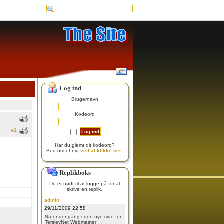
Log ind
Brugernavn
Kodeord
#1
Har du glemt dit kodeord?
Bed om et nyt
ved at klikke her
.
Replikboks
Du er nødt til at logge på for at
skrive en replik.
admin
29/11/2009 22:58
Så er der gang i den nye side for
TerslevNet
Webmaster