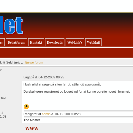
ler
Debatforum
Kontakt
Downloads
WebLink's
WebMail
p til Selvhjælp ::
Hjælpe forum
r
Lagt på d. 04-12-2009 08:25
Husk altid at søge på siten før du stiller dit spørgsmål.
Du skal være registreret og logget ind for at kunne oprette noget i forumet.
rator
:
4
Redigeret af
admin
d. 04-12-2009 08:28
1.09
The Master