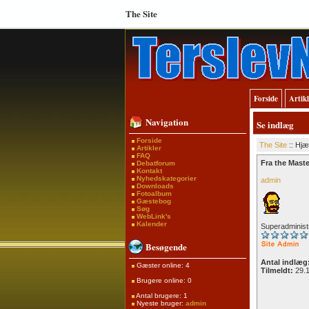
The Site
Forside
Artik
Navigation
Se indlæg
Forside
The Site
:: Hjæl
Artikler
FAQ
Fra the Maste
Debatforum
Kontakt
Nyhedskategorier
admin
Downloads
Fotoalbum
Gæstebog
Søg
WebLink's
Kalender
Superadminist
Besøgende
Antal indlæg
Gæster online: 4
Tilmeldt:
29.1
Brugere online: 0
Antal brugere: 1
Nyeste bruger:
admin