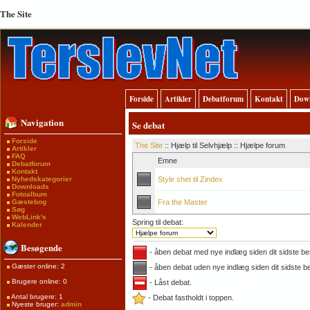
The Site
Forside
Artikler
Debatforum
Kontakt
Dow
Navigation
Se debat
Forside
The Site
:: Hjælp til Selvhjælp :: Hjælpe forum
Artikler
FAQ
Emne
Debatforum
Kontakt
Nyhedskategorier
Style shet til Zindex
Downloads
Fotoalbum
Gæstebog
Fra the Master
Søg
WebLink's
Spring til debat:
Kalender
Besøgende
- åben debat med nye indlæg siden dit sidste b
Gæster online: 2
- åben debat uden nye indlæg siden dit sidste b
Brugere online: 0
- Låst debat.
Antal brugere: 1
- Debat fastholdt i toppen.
Nyeste bruger:
admin