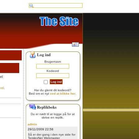
Log ind
Brugernavn
Kodeord
el:
kel
.
Har du glemt dit kodeord?
Bed om et nyt
ved at klikke her
.
Replikboks
Du er nødt til at logge på for at
skrive en replik.
admin
29/11/2009 22:58
Så er der gang i den nye side for
TerslevNet
Webmaster