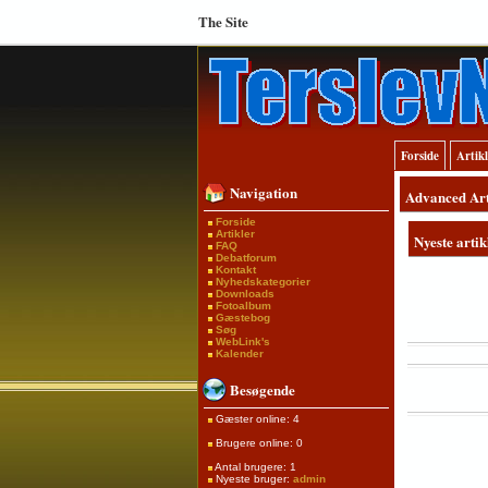
The Site
Forside
Artik
Navigation
Advanced Art
Forside
Artikler
Nyeste artik
FAQ
Debatforum
Kontakt
Nyhedskategorier
Downloads
Fotoalbum
Gæstebog
Søg
WebLink's
Kalender
Besøgende
Gæster online: 4
Brugere online: 0
Antal brugere: 1
Nyeste bruger:
admin