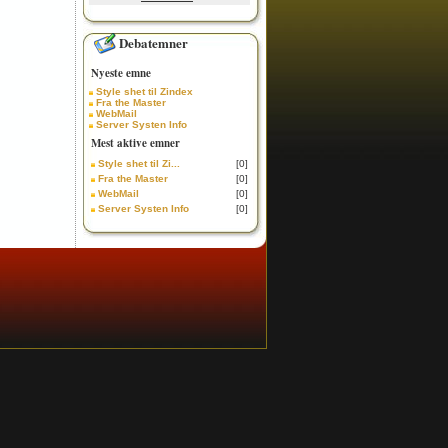
Debatemner
Nyeste emne
Style shet til Zindex
Fra the Master
WebMail
Server Systen Info
Mest aktive emner
Style shet til Zi...
[0]
Fra the Master
[0]
WebMail
[0]
Server Systen Info
[0]