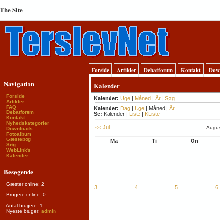
The Site
Forside
Artikler
Debatforum
Kontakt
Dow
Navigation
Kalender
Forside
Kalender:
Uge
|
Måned
|
År
|
Søg
Artikler
FAQ
Kalender:
Dag
|
Uge
|
Måned
|
År
Debatforum
Se:
Kalender
|
Liste
|
KListe
Kontakt
Nyhedskategorier
<< Juli
Downloads
Fotoalbum
Gæstebog
Ma
Ti
On
Søg
WebLink's
Kalender
Besøgende
Gæster online: 2
3.
4.
5.
6.
Brugere online: 0
Antal brugere: 1
Nyeste bruger:
admin