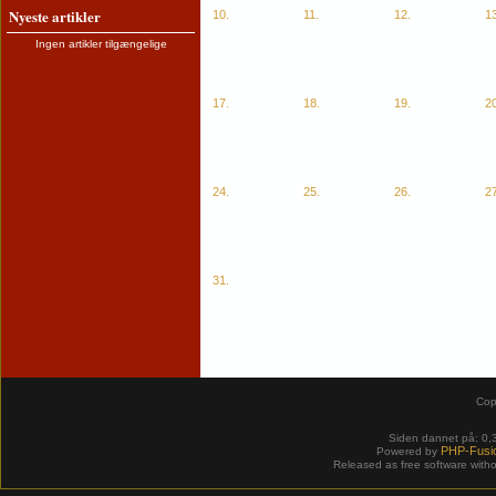
Nyeste artikler
10.
11.
12.
13
Ingen artikler tilgængelige
17.
18.
19.
20
24.
25.
26.
27
31.
Cop
Siden dannet på: 0,
PHP-Fusi
Powered by
Released as free software with