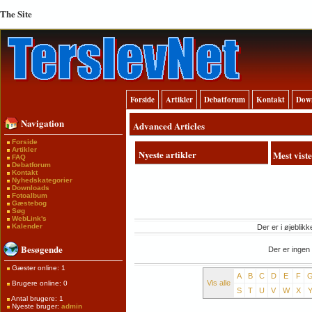
The Site
Forside
Artikler
Debatforum
Kontakt
Dow
Navigation
Advanced Articles
Forside
Artikler
Nyeste artikler
Mest viste
FAQ
Debatforum
Kontakt
Nyhedskategorier
Downloads
Fotoalbum
Gæstebog
Søg
WebLink's
Kalender
Der er i øjeblikk
Besøgende
Der er ingen
Gæster online: 1
A
B
C
D
E
F
Vis alle
Brugere online: 0
S
T
U
V
W
X
Antal brugere: 1
Nyeste bruger:
admin