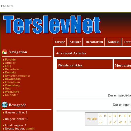
The Site
Forside
Artikler
Debatforum
Kontakt
Dow
Navigation
Advanced Articles
Forside
Artikler
Nyeste artikler
Mest viste
FAQ
Debatforum
Kontakt
Nyhedskategorier
Downloads
Fotoalbum
Gæstebog
Søg
WebLink's
Kalender
Der er i øjeblikk
Besøgende
Der er ingen
Gæster online: 1
A
B
C
D
E
F
Vis alle
Brugere online: 0
S
T
U
V
W
X
Antal brugere: 1
Nyeste bruger:
admin